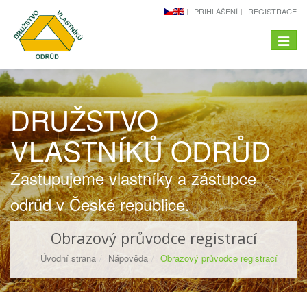
PŘIHLÁŠENÍ
REGISTRACE
Menu
-
naviga
DRUŽSTVO
VLASTNÍKŮ ODRŮD
Zastupujeme vlastníky a zástupce
odrůd v České republice.
Obrazový průvodce registrací
Úvodní strana
Nápověda
Obrazový průvodce registrací