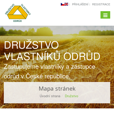
PŘIHLÁŠENÍ
REGISTRACE
Menu
-
naviga
DRUŽSTVO
VLASTNÍKŮ ODRŮD
Zastupujeme vlastníky a zástupce
odrůd v České republice.
Mapa stránek
Úvodní strana
Družstvo