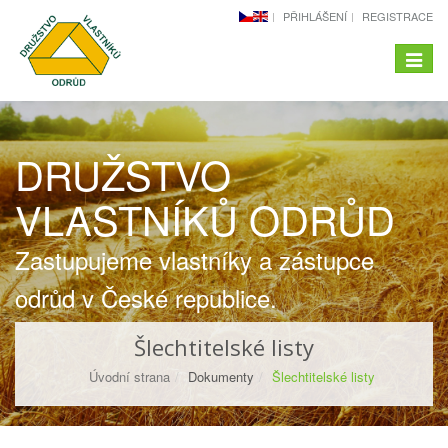
PŘIHLÁŠENÍ
REGISTRACE
Menu
-
naviga
DRUŽSTVO
VLASTNÍKŮ ODRŮD
Zastupujeme vlastníky a zástupce
odrůd v České republice.
Šlechtitelské listy
Úvodní strana
Dokumenty
Šlechtitelské listy