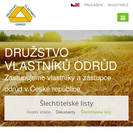
PŘIHLÁŠENÍ
REGISTRACE
Menu
-
naviga
DRUŽSTVO
VLASTNÍKŮ ODRŮD
Zastupujeme vlastníky a zástupce
odrůd v České republice.
Šlechtitelské listy
Úvodní strana
Dokumenty
Šlechtitelské listy