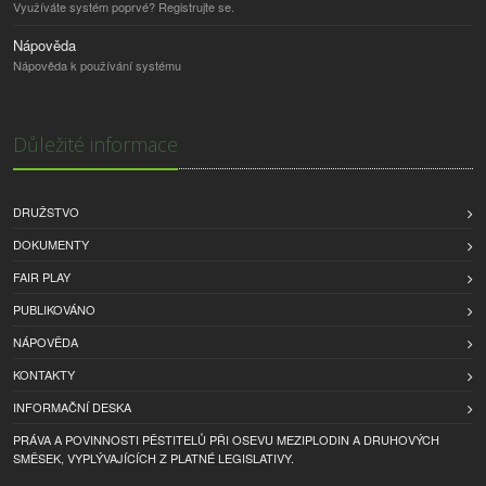
Využíváte systém poprvé? Registrujte se.
Nápověda
Nápověda k používání systému
Důležité informace
DRUŽSTVO
DOKUMENTY
FAIR PLAY
PUBLIKOVÁNO
NÁPOVĚDA
KONTAKTY
INFORMAČNÍ DESKA
PRÁVA A POVINNOSTI PĚSTITELŮ PŘI OSEVU MEZIPLODIN A DRUHOVÝCH
SMĚSEK, VYPLÝVAJÍCÍCH Z PLATNÉ LEGISLATIVY.