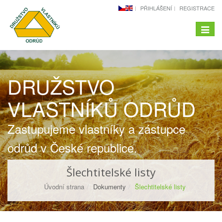
PŘIHLÁŠENÍ
REGISTRACE
Menu
-
naviga
DRUŽSTVO
VLASTNÍKŮ ODRŮD
Zastupujeme vlastníky a zástupce
odrůd v České republice.
Šlechtitelské listy
Úvodní strana
Dokumenty
Šlechtitelské listy